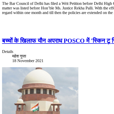
The Bar Council of Delhi has filed a Writ Petition before Delhi Hig
matter was listed before Hon’ble Ms. Justice Rekha Palli. With the effo
regard within one month and till then the policies are extended on the
बच्चों के खिलाफ यौन अपराध POSCO में 'स्किन टू स्किन
Details
महेश गुप्ता
18 November 2021