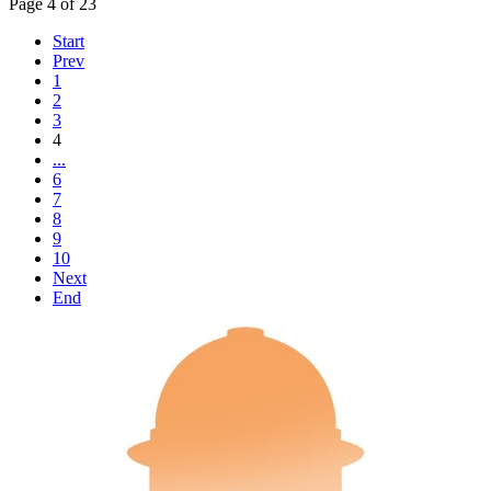
Page 4 of 23
Start
Prev
1
2
3
4
...
6
7
8
9
10
Next
End