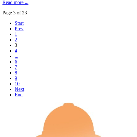
Read more ...
Page 3 of 23
Start
Prev
1
2
3
4
...
6
7
8
9
10
Next
End